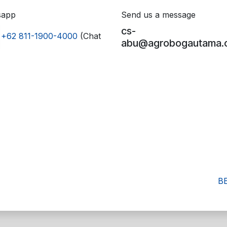
sapp
Send us a message
cs-
+62 811-1900-4000
(Chat
abu@agrobogautama.c
B