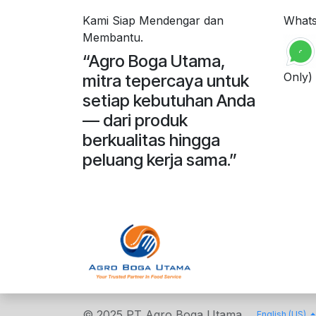
Kami Siap Mendengar dan
What
Membantu.
“Agro Boga Utama,
Only)
mitra tepercaya untuk
setiap kebutuhan Anda
— dari produk
berkualitas hingga
peluang kerja sama.”
© 2025 PT Agro Boga Utama
English (US)