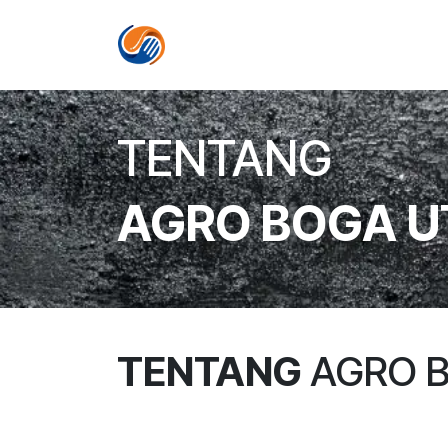
Skip ke Konten
BERANDA
TENTANG
TENTANG
AGRO BOGA 
TENTANG
AGRO 